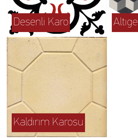
Desenli Karo
Altıg
Kaldırım Karosu