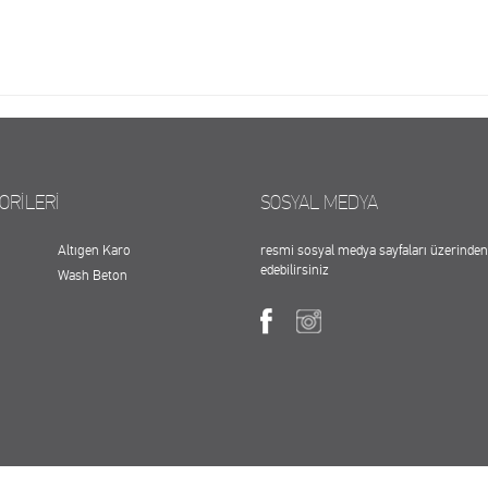
ORİLERİ
SOSYAL MEDYA
Altıgen Karo
resmi sosyal medya sayfaları üzerinden 
edebilirsiniz
Wash Beton