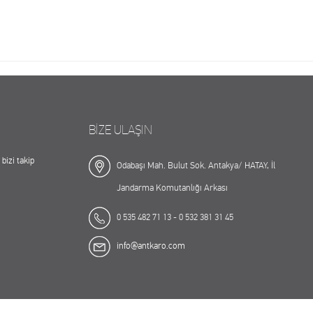
BİZE ULAŞIN
bizi takip
Odabaşı Mah. Bulut Sok. Antakya/ HATAY, İl
Jandarma Komutanlığı Arkası
0 535 482 71 13 - 0 532 381 31 45
info@antkaro.com