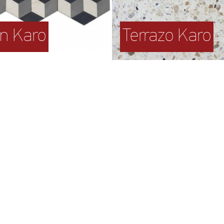
en Karo
Terrazo Karo